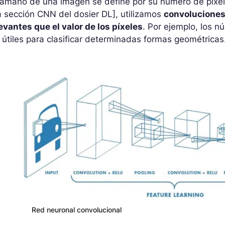
tamaño de una imagen se define por su número de píxel
a sección CNN del dosier DL], utilizamos
convoluciones 
evantes que el valor de los píxeles
. Por ejemplo, los n
 útiles para clasificar determinadas formas geométricas
Red neuronal convolucional