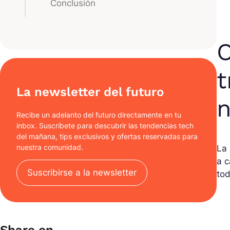
Conclusión
O
t
La newsletter del futuro
Recibe un adelanto del futuro directamente en tu
inbox. Suscríbete para descubrir las tendencias tech
del mañana, tips exclusivos y ofertas reservadas para
nuestra comunidad.
La 
a c
Suscribirse a la newsletter
tod