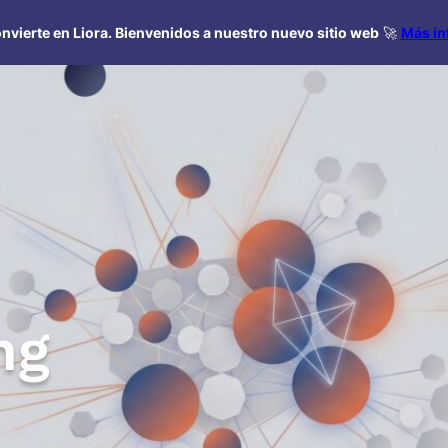
nvierte en Liora. Bienvenidos a nuestro nuevo sitio web
🚀
Más in
ng