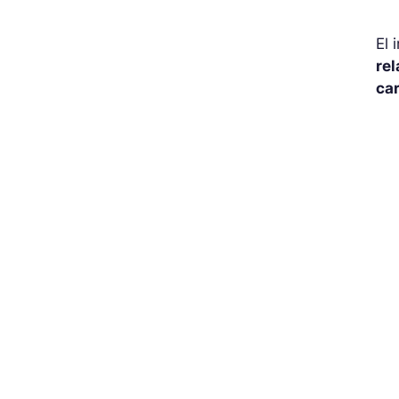
El 
rel
ca