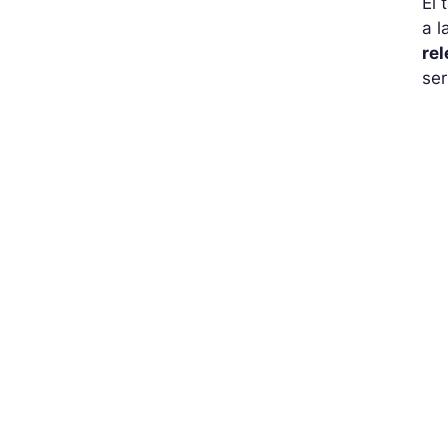
El 
a l
rel
ser