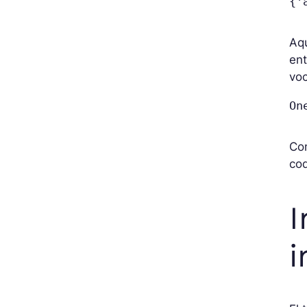
{'
Aq
ent
voc
On
Co
cod
I
i