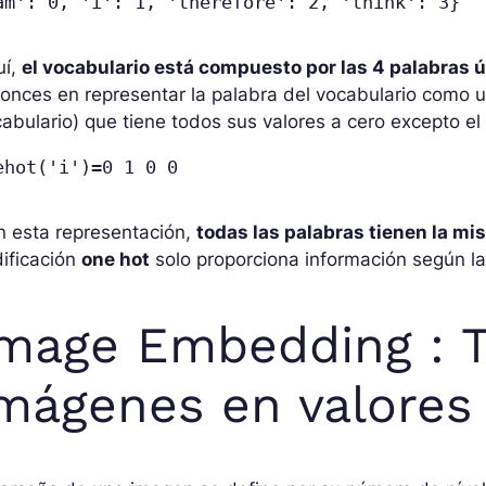
am': 0, 'i': 1, 'therefore': 2, 'think': 3}
uí,
el vocabulario está compuesto por las 4 palabras 
onces en representar la palabra del vocabulario como 
abulario) que tiene todos sus valores a cero excepto el 
ehot('i')=0 1 0 0
n esta representación,
todas las palabras tienen la mi
ificación
one hot
solo proporciona información según l
mage Embedding : 
mágenes en valores