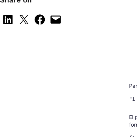
Share on
Share on LinkedIn
Share on X
Share on Facebook
Email this Page
Par
"I
El 
for