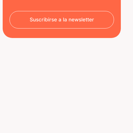
Suscribirse a la newsletter
SOBRE NOSOTROS
RECURSOS
Aviso legal
Decoded | Blog
Política de privacidad
ÚNETE A NOSOTROS