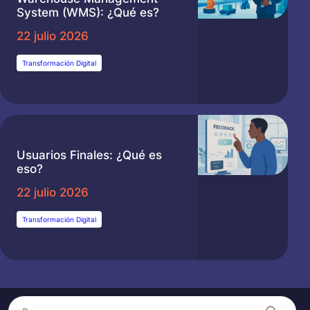
System (WMS): ¿Qué es?
22 julio 2026
Transformación Digital
Usuarios Finales: ¿Qué es
eso?
22 julio 2026
Transformación Digital
Buscar
Search content