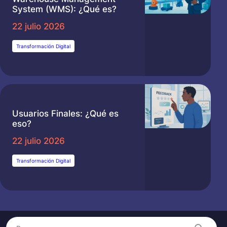
System (WMS): ¿Qué es?
22 julio 2026
Transformación Digital
Usuarios Finales: ¿Qué es
eso?
22 julio 2026
Transformación Digital
Buscar
Search content