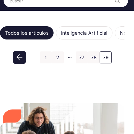
Categorías
Todos los artículos
Inteligencia Artificial
Notici
…
1
2
77
78
79