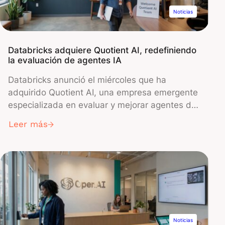
Cdiscount, con interfaces de chat potenciadas
Noticias
por IA.
Databricks adquiere Quotient AI, redefiniendo
la evaluación de agentes IA
Databricks anunció el miércoles que ha
adquirido Quotient AI, una empresa emergente
especializada en evaluar y mejorar agentes de
IA en entornos de producción. El acuerdo,
Leer más
cuyos términos financieros no se revelaron,
integrará la tecnología de pruebas y
aprendizaje por refuerzo de Quotient en la
plataforma de IA de Databricks para ayudar a
las empresas a crear sistemas automatizados
más confiables.
Noticias