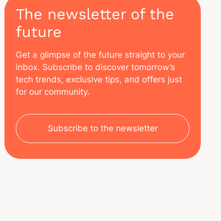
The newsletter of the
future
Get a glimpse of the future straight to your
inbox. Subscribe to discover tomorrow’s
tech trends, exclusive tips, and offers just
for our community.
Subscribe to the newsletter
SOBRE NOSOTROS
RECURSOS