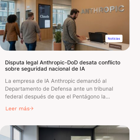
de exactitud que los métodos existentes al
evaluar 115 trayectorias de IA fallidas.
Noticias
Disputa legal Anthropic-DoD desata conflicto
sobre seguridad nacional de IA
La empresa de IA Anthropic demandó al
Departamento de Defensa ante un tribunal
federal después de que el Pentágono la
designara como "riesgo para la cadena de
Leer más
suministro" el 27 de febrero de 2026, lo que en
la práctica le impide acceder a contratos
gubernamentales. La designación se produjo
después de que Anthropic se negara a eliminar