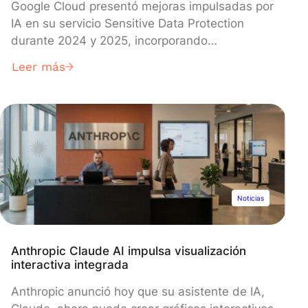
Google Cloud presentó mejoras impulsadas por
IA en su servicio Sensitive Data Protection
durante 2024 y 2025, incorporando
clasificadores contextuales y detectores de
Leer más
objetos en imágenes que permiten identificar
registros médicos, facturas financieras y
ocultar rostros, pasaportes y documentos de
identidad con fotografía. Las nuevas funciones,
que van más allá de la coincidencia de
patrones tradicional para comprender el
significado y el contexto de los datos, ya están
disponibles en regiones de todo el mundo y se
Noticias
integran al ecosistema cloud más amplio de
Google, incluyendo Vertex AI.
Anthropic Claude AI impulsa visualización
interactiva integrada
Anthropic anunció hoy que su asistente de IA,