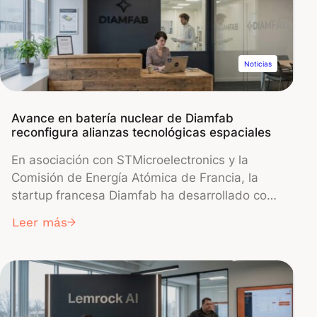
restricciones éticas que impiden que sus
modelos Claude AI se utilicen para vigilancia
masiva y sistemas de armas autónomos.
Noticias
Avance en batería nuclear de Diamfab
reconfigura alianzas tecnológicas espaciales
En asociación con STMicroelectronics y la
Comisión de Energía Atómica de Francia, la
startup francesa Diamfab ha desarrollado con
éxito un prototipo de batería nuclear que
Leer más
funciona durante 20 años sin mantenimiento. El
revolucionario dispositivo, cuya producción
piloto ya se encuentra en marcha en Isère y
apunta a la exploración espacial y otros
mercados de alto valor para 2026, emplea