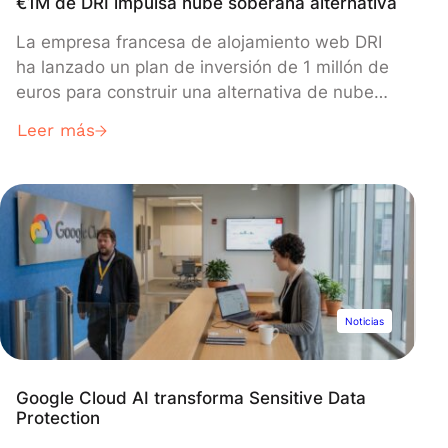
€1M de DRI impulsa nube soberana alternativa
La empresa francesa de alojamiento web DRI
ha lanzado un plan de inversión de 1 millón de
euros para construir una alternativa de nube
soberana ante los gigantes tecnológicos
Leer más
estadounidenses, respaldado por préstamos
de Bpifrance y subvenciones públicas. La firma
con sede en Nantes y Le Mans actualizará su
infraestructura con capacidades multi-
datacenter y GPUs Nvidia H200, mientras
busca certificaciones de seguridad esenciales
para atender a clientes de los sectores
sanitario y gubernamental.
Noticias
Google Cloud AI transforma Sensitive Data
Protection