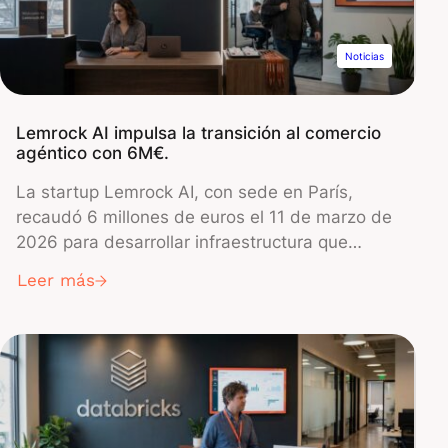
diamantes sintéticos para convertir la
desintegración radiactiva del tritio en
electricidad.
Noticias
Lemrock AI impulsa la transición al comercio
agéntico con 6M€.
La startup Lemrock AI, con sede en París,
recaudó 6 millones de euros el 11 de marzo de
2026 para desarrollar infraestructura que
permita a las marcas vender productos
Leer más
directamente a través de plataformas de IA
conversacional como ChatGPT y Google
Gemini. La ronda de financiación, liderada por
la firma de capital riesgo Galion.exe, ayudará a
la empresa a ampliar su tecnología de
middleware, que ya conecta a más de 60
minoristas, incluidos Maisons du Monde y