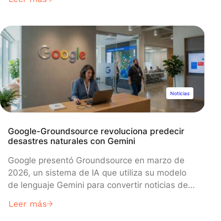
rendimiento de sus aplicaciones de IA
generativa y del uso de recursos. Las métricas
de CloudWatch, TimeToFirstToken y
EstimatedTPMQuotaUsage, miden los tiempos
de respuesta para solicitudes de IA en
streaming y realizan seguimiento del consumo
de tokens para prevenir interrupciones del
servicio, lo que permite a los equipos crear
Noticias
aplicaciones impulsadas por IA más fiables sin
monitorización adicional en el lado del cliente.
Google-Groundsource revoluciona predecir
desastres naturales con Gemini
Google presentó Groundsource en marzo de
2026, un sistema de IA que utiliza su modelo
de lenguaje Gemini para convertir noticias de
todo el mundo en datos estructurados para
Leer más
predecir desastres naturales. La tecnología ya