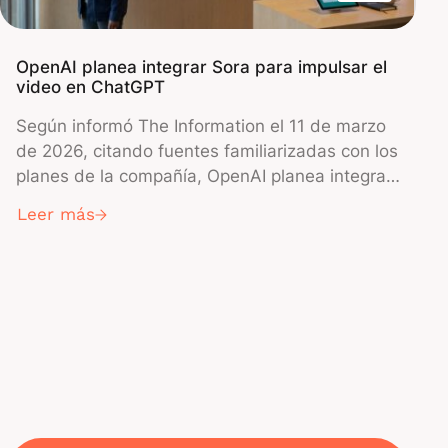
OpenAI planea integrar Sora para impulsar el
video en ChatGPT
Según informó The Information el 11 de marzo
de 2026, citando fuentes familiarizadas con los
planes de la compañía, OpenAI planea integrar
su modelo de generación de video Sora
Leer más
directamente en ChatGPT. La medida brindaría
capacidades avanzadas de creación de video
con IA a millones de usuarios de ChatGPT a
…
través de la interfaz principal de chat de la
1
2
3
4
5
7
8
plataforma, representando así una importante
expansión de las funciones del servicio.