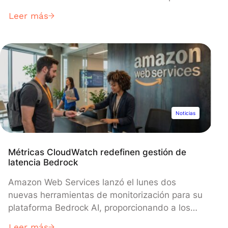
predecir desastres naturales. La tecnología,
Leer más
impulsada por el modelo de lenguaje Gemini de
Google, ya ha recopilado 2,6 millones de
eventos históricos de inundaciones y habilitado
alertas de inundaciones con 24 horas de
antelación a través de la plataforma Flood Hub
de Google.
Noticias
Métricas CloudWatch redefinen gestión de
latencia Bedrock
Amazon Web Services lanzó el lunes dos
nuevas herramientas de monitorización para su
plataforma Bedrock AI, proporcionando a los
desarrolladores visibilidad en tiempo real del
Leer más