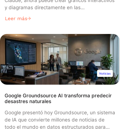
Claude, ahora puede crear gráficos interactivos
y diagramas directamente en las
conversaciones, lo que supone una mejora
Leer más
importante del modelo Claude 3.5 Sonnet. La
función, ya disponible para todos los usuarios,
permite visualizar datos en tiempo real usando
tecnologías web como HTML y SVG,
transformando a Claude de un chatbot
puramente textual en un espacio de trabajo
colaborativo que rivaliza con las ofertas de
OpenAI y Google.
Noticias
Google Groundsource AI transforma predecir
desastres naturales
Google presentó hoy Groundsource, un sistema
de IA que convierte millones de noticias de
todo el mundo en datos estructurados para