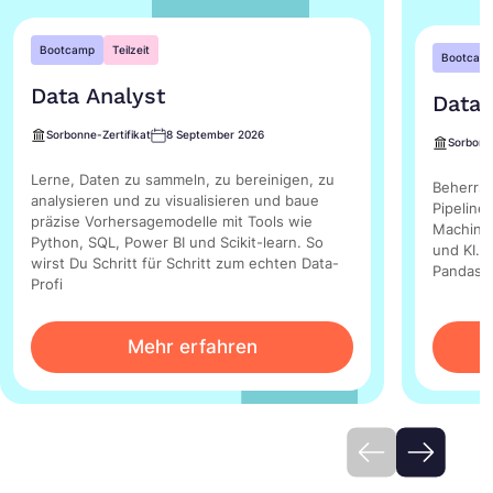
Bootcamp
Teilzeit
Bootcam
Data Analyst
Data 
Sorbonne-Zertifikat
8 September 2026
Sorbonne
Lerne, Daten zu sammeln, zu bereinigen, zu
Beherrsc
analysieren und zu visualisieren und baue
Pipeline
präzise Vorhersagemodelle mit Tools wie
Machine 
Python, SQL, Power BI und Scikit-learn. So
und KI. 
wirst Du Schritt für Schritt zum echten Data-
Pandas, 
Profi
Mehr erfahren