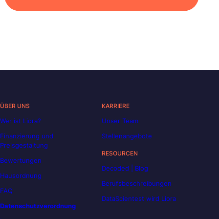
ÜBER UNS
KARRIERE
Wer ist Liora?
Unser Team
Finanzierung und
Stellenangebote
Preisgestaltung
RESOURCEN
Bewertungen
Decoded | Blog
Hausordnung
Berufsbeschreibungen
FAQ
DataScientest wird Liora
Datenschutzverordnung