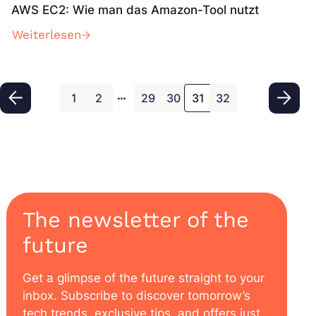
AWS EC2: Wie man das Amazon-Tool nutzt
Weiterlesen
…
1
2
29
30
31
32
The newsletter of the
future
Get a glimpse of the future straight to your
inbox. Subscribe to discover tomorrow’s
tech trends, exclusive tips, and offers just