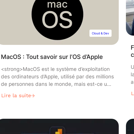
Cloud & Dev
F
c
MacOS : Tout savoir sur l’OS d’Apple
U
<strong>MacOS est le système d’exploitation
l
des ordinateurs d’Apple, utilisé par des millions
a
de personnes dans le monde, mais est-ce un
d
bon choix pour la Data Science ou le
L
Lire la suite
n
développement de logiciels ? Découvrez tout
t
ce qu’il faut savoir sur cet OS, son histoire, et
ses avantages par rapport à Windows ou
Linux.</strong>