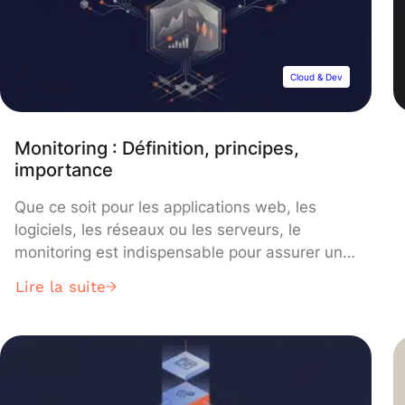
système d’exploitation et des applications […]
</p>
Cloud & Dev
Monitoring : Définition, principes,
importance
Que ce soit pour les applications web, les
logiciels, les réseaux ou les serveurs, le
monitoring est indispensable pour assurer un
niveau de performances et de disponibilité
Lire la suite
optimal. Découvrez le monitoring et son intérêt
pour tout système d’information.