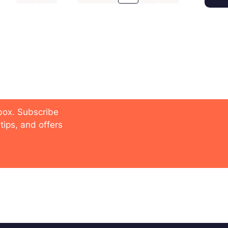
 future
nbox. Subscribe
tips, and offers