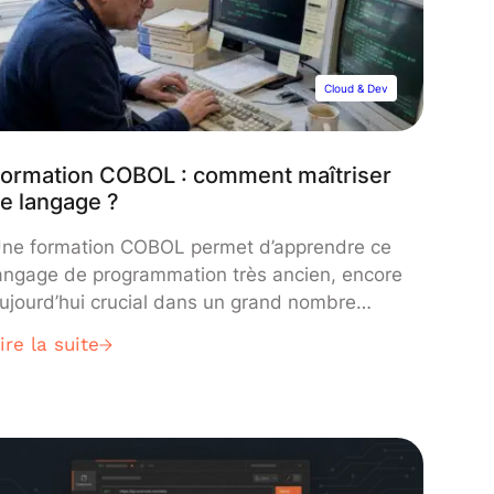
Cloud & Dev
ormation COBOL : comment maîtriser
e langage ?
ne formation COBOL permet d’apprendre ce
angage de programmation très ancien, encore
ujourd’hui crucial dans un grand nombre
’entreprises. Une compétence très utile,
ire la suite
otamment pour la Data Science. Découvrez
out ce qu’il faut savoir !