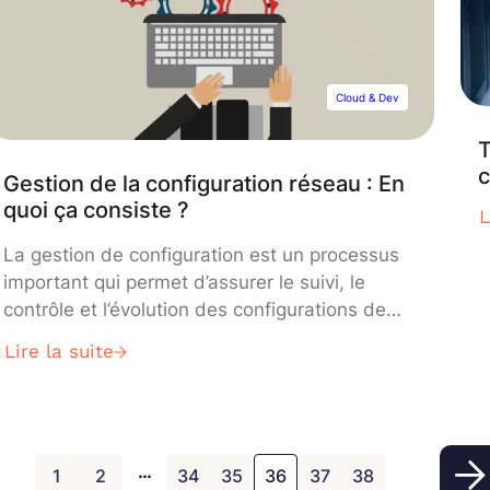
Cloud & Dev
T
c
Gestion de la configuration réseau : En
quoi ça consiste ?
L
La gestion de configuration est un processus
important qui permet d’assurer le suivi, le
contrôle et l’évolution des configurations de
système. Elle garantit que chaque
Lire la suite
modification, qu’il s’agisse d’une mise à jour
logicielle, d’un changement matériel ou d’une
adaptation d’infrastructure, est bien
documentée et maîtrisée pour éviter toute
…
instabilité.
1
2
34
35
36
37
38