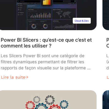
Cloud & Dev
Power BI Slicers : qu’est-ce que c’est et
P
comment les utiliser ?
Les Slicers Power BI sont une catégorie de
L
filtres dynamiques permettant de filtrer les
(
rapports de façon visuelle sur la plateforme de
d
Business Intelligence de Microsoft. Découvrez
l
Lire la suite
L
tout ce que vous devez savoir : présentation,
p
fonctionnement, catégories, tutoriel…
r
l