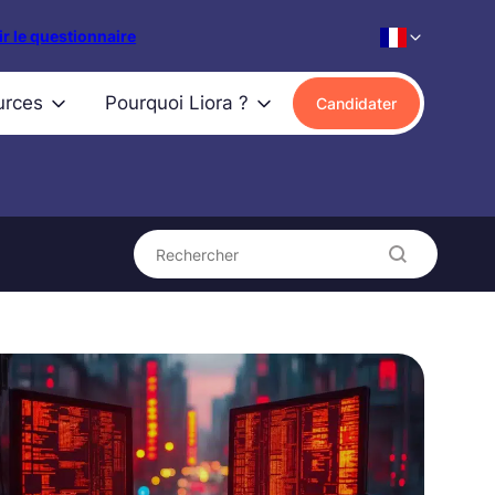
r le questionnaire
urces
Pourquoi Liora ?
Candidater
Rechercher