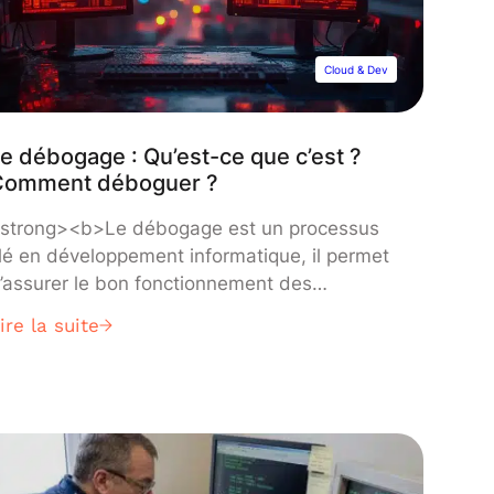
Cloud & Dev
e débogage : Qu’est-ce que c’est ?
Comment déboguer ?
strong><b>Le débogage est un processus
lé en développement informatique, il permet
’assurer le bon fonctionnement des
pplications en éliminant les anomalies
ire la suite
esponsables de plantages, erreurs ou
omportements inattendus.</b></strong>