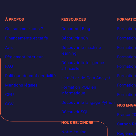
À PROPOS
RESSOURCES
FORMATI
Qui sommes-nous ?
Decoded | Blog
Formation
Financements et tarifs
Découvrir n8n
Formation
Avis
Découvrir le machine
Formation
learning
Règlement intérieur
Formation
Découvrir l’intelligence
FAQ
Formatio
artificielle
Politique de confidentialité
Formation
Le métier de Data Analyst
Mentions légales
Formation
Formation POEI en
informatique
CGU
Formation
Découvrir le langage Python
CGV
NOS ENG
Découvrir SQL
France 2
NOUS REJOINDRE
Carbon Re
Notre équipe
Règlement