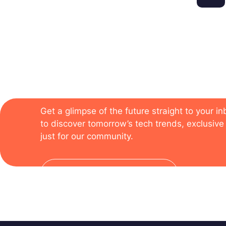
The newsletter of the
Get a glimpse of the future straight to your i
to discover tomorrow’s tech trends, exclusive 
just for our community.
Subscribe to the newsletter