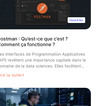
Cloud & Dev
ostman : Qu’est-ce que c’est ?
Comment ça fonctionne ?
es Interfaces de Programmation Applicatives
API) revêtent une importance capitale dans le
omaine de la data sciences. Elles facilitent
’accès et la manipulation de données
ire la suite
rovenant de diverses sources telles que les
éseaux sociaux, les services cloud, ou encore
es bases de données.