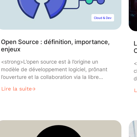
Cloud & Dev
Open Source : définition, importance,
L
enjeux
<strong>L’open source est à l’origine un
<
modèle de développement logiciel, prônant
c
l’ouverture et la collaboration via la libre
d
distribution du code source. Aujourd’hui, ce
a
Lire la suite
L
concept s’est étendu à tous les domaines et
r
toutes les industries. Découvrez tout ce que
c
vous devez savoir sur l’open source et
pourquoi ce concept est essentiel dans
l’informatique et la Data Science.</strong>