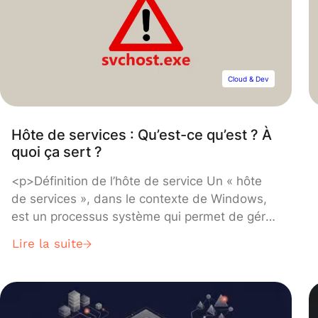
de leur définition à leur évolution, en passant
par les types de langages, les paradigmes de
programmation, et des aspects techniques
comme les compilateurs et interprètes. Que
vous soyez débutant ou que vous souhaitiez
Cloud & Dev
approfondir vos connaissances, cette
exploration vous fournira une compréhension
complète du sujet.</strong>
Hôte de services : Qu’est-ce qu’est ? À
quoi ça sert ?
<p>Définition de l’hôte de service Un « hôte
de services », dans le contexte de Windows,
est un processus système qui permet de gérer
et d’exécuter plusieurs services Windows. Les
Lire la suite
services Windows sont des applications qui
s’exécutent en arrière-plan, sans interaction
directe avec l’utilisateur, et qui sont
essentielles au bon fonctionnement du