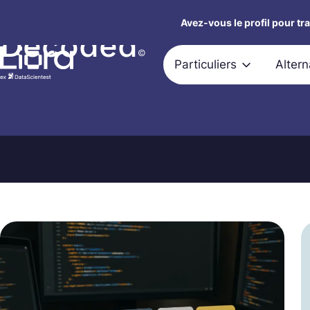
Avez-vous le profil pour tr
Decoded
Aller
au
©
Particuliers
Alter
contenu
Recherche