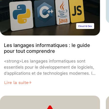
Cloud & Dev
Les langages informatiques : le guide
pour tout comprendre
<strong>Les langages informatiques sont
essentiels pour le développement de logiciels,
d’applications et de technologies modernes. Ils
servent d’interface entre l’humain et la
Lire la suite
machine, permettant de communiquer avec
l’ordinateur de manière efficace et structurée.
Dans cet article, nous allons plonger en
profondeur dans les langages informatiques :