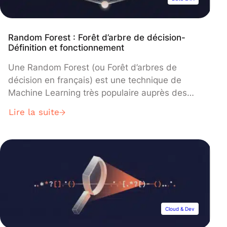
Random Forest : Forêt d’arbre de décision-
Définition et fonctionnement
Une Random Forest (ou Forêt d’arbres de
décision en français) est une technique de
Machine Learning très populaire auprès des
Data Scientists et pour cause : elle présente de
Lire la suite
nombreux avantages comparé aux autres
algorithmes de data. C’est une technique facile
à interpréter, stable, qui présente en général de
bonnes accuracies et qui peut être […]
Cloud & Dev