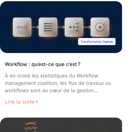
panique les voici : Cette section a pour but
d’expliquer le fonctionnement […]
Transformation Digitale
Workflow : qu’est-ce que c’est ?
À en croire les statistiques du Workflow
management coalition, les flux de travaux ou
workflows sont au cœur de la gestion
informatique de toute entreprise. Que vous les
Lire la suite
identifiez, les surveillez et les gérez ou non, ils
font avancer votre entreprise. Comprendre les
flux de travaux, la gestion des flux de travaux
et le potentiel […]