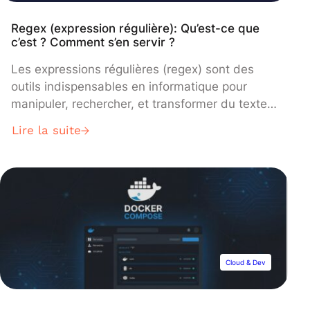
Regex (expression régulière): Qu’est-ce que
c’est ? Comment s’en servir ?
Les expressions régulières (regex) sont des
outils indispensables en informatique pour
manipuler, rechercher, et transformer du texte.
Leur puissance réside dans leur capacité à
Lire la suite
traiter efficacement des ensembles complexes
de données textuelles. Dans cet article vous
découvrirez un guide complet pour apprendre
tout ce qu’il faut sur les regex, leurs usages, et
leurs implications. Qu’est-ce […]
Cloud & Dev