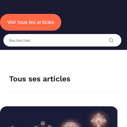
Voir tous les articles
Recherche
Rechercher
Tous ses articles