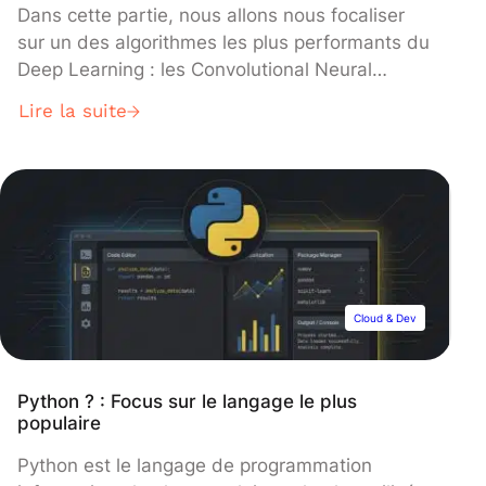
Dans cette partie, nous allons nous focaliser
sur un des algorithmes les plus performants du
Deep Learning : les Convolutional Neural
Network (CNN) ou réseaux de neurones
Lire la suite
convolutifs en français. Ce sont des modèles
de programmation puissants permettant
notamment la reconnaissance d’images en
attribuant automatiquement à chaque image
fournie en entrée, une étiquette correspondant
à sa classe […]
Cloud & Dev
Python ? : Focus sur le langage le plus
populaire
Python est le langage de programmation