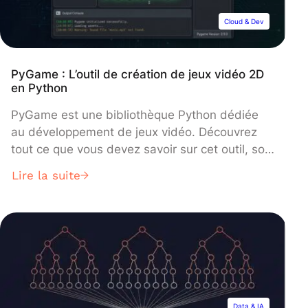
(IA) désigne […]
Cloud & Dev
PyGame : L’outil de création de jeux vidéo 2D
en Python
PyGame est une bibliothèque Python dédiée
au développement de jeux vidéo. Découvrez
tout ce que vous devez savoir sur cet outil, son
fonctionnement, ses avantages et
Lire la suite
inconvénients, et sur les formations pour
apprendre à l’utiliser. Les jeux vidéo sont une
excellente façon de se divertir et de s’amuser.
Toutefois, le processus de conception et
programmation […]
Data & IA