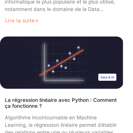
informatique le plus populaire et le plus utilisé,
notamment dans le domaine de la Data
Science et du Machine Learning. De plus,
Lire la suite
Python est un langage multiplateforme qui
fonctionne sur divers systèmes d’exploitation,
tels que Windows, macOS et Linux, ce qui en
fait un choix idéal pour les développeurs […]
Data & IA
La régression linéaire avec Python : Comment
ça fonctionne ?
Algorithme incontournable en Machine
Learning, la régression linéaire permet d’établir
des relations entre une ou plusieurs variables.