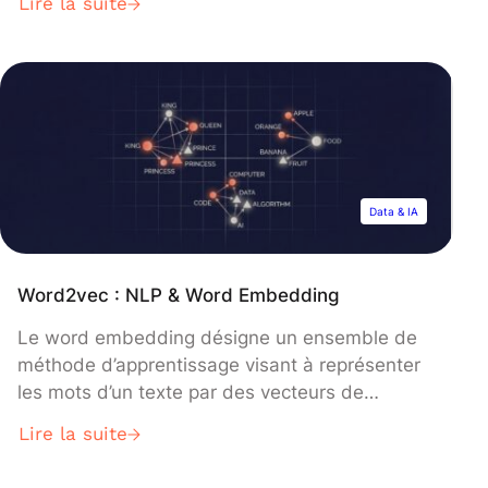
Lire la suite
applications et son intérêt en Data Science !
Les systèmes de gestion de bases de données
sont des outils incontournables, tout
particulièrement pour les professionnels de la
Data Science. […]
Data & IA
Word2vec : NLP & Word Embedding
Le word embedding désigne un ensemble de
méthode d’apprentissage visant à représenter
les mots d’un texte par des vecteurs de
nombres réels. Aujourd’hui, nous allons vous
Lire la suite
présenter le 3ème volet de notre dossier NLP.
Vous avez raté les premiers épisodes ? Pas de