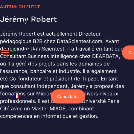
Aller
AUTEUR DU FUTUR
Particuliers
au
Jérémy Robert
contenu
Alternance
Jérémy Robert est actuellement Directeur
Entreprises
pédagogique B2B chez DataScientest.com. Avant
de rejoindre DataScientest, il a travaillé en tant que
Événements
Ca
Consultant Business Intelligence chez DEAPDATA,
où il a géré des projets dans les domaines de
Ressources
l'assurance, bancaire et industrie. Il a également
été Co-fondateur et président de Tripzer. En tant
Pourquoi Liora ?
que consultant indépendant, Jérémy a proposé des
formations sur MicroStrategy pour divers niveaux
Français
Candidater
professionnels. Il est diplômé de l'Université Paris
Cité avec un Master MIAGE, combinant
compétences en informatique et gestion.
LinkedIn