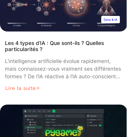
Data & IA
Les 4 types d’IA : Que sont-ils ? Quelles
particularités ?
L’intelligence artificielle évolue rapidement,
mais connaissez-vous vraiment ses différentes
formes ? De l’IA réactive à l’IA auto-consciente,
chaque type possède des caractéristiques
Lire la suite
uniques qui transforment notre quotidien.
Découvrez ici les 4 types d’intelligence
artificielle, leurs applications concrètes et leurs
différences essentielles. Qu’est-ce que
l’intelligence artificielle (IA) ? Définition de
l’intelligence artificielle L’intelligence artificielle