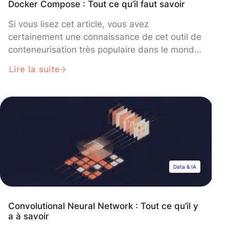
Docker Compose : Tout ce qu’il faut savoir
Si vous lisez cet article, vous avez
certainement une connaissance de cet outil de
conteneurisation très populaire dans le monde
DevOps : Docker. Mais qu’est alors exactement
Lire la suite
Docker Compose ? Docker Compose est utilisé
pour lancer des applications qui ont besoin de
plusieurs conteneurs pour fonctionner, via un
fichier YAML. Il est souvent nécessaire qu’une
[…]
Data & IA
Convolutional Neural Network : Tout ce qu’il y
a à savoir