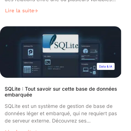
Pour mettre en pratique cet algorithme en toute
Lire la suite
simplicité, les data scientists peuvent se
tourner vers les langages de programmation, et
notamment Python. Alors comment utiliser la
régression linéaire avec Python ? DataScientest
répond à la question. Qu’est-ce […]
Data & IA
SQLite : Tout savoir sur cette base de données
embarquée
SQLite est un système de gestion de base de
données léger et embarqué, qui ne requiert pas
de serveur externe. Découvrez ses
caractéristiques, ses avantages, ses