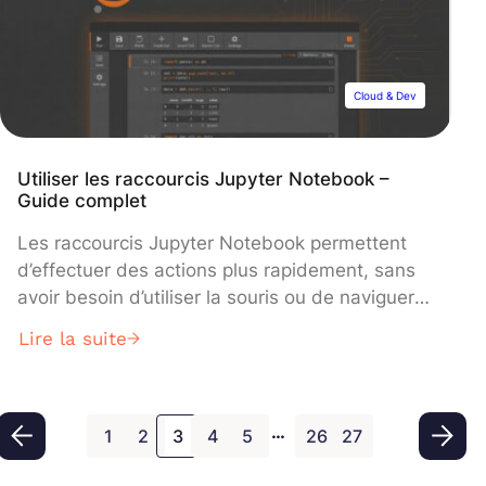
Cloud & Dev
Utiliser les raccourcis Jupyter Notebook –
Guide complet
Les raccourcis Jupyter Notebook permettent
d’effectuer des actions plus rapidement, sans
avoir besoin d’utiliser la souris ou de naviguer
dans les menus. A travers ce guide complet,
Lire la suite
découvrez quels sont les plus utilisés, leurs
actions et comment les personnaliser ! Depuis
son lancement en 2015, l’environnement de
…
développement Jupyter Notebook est très
1
2
3
4
5
26
27
utilisé par les […]