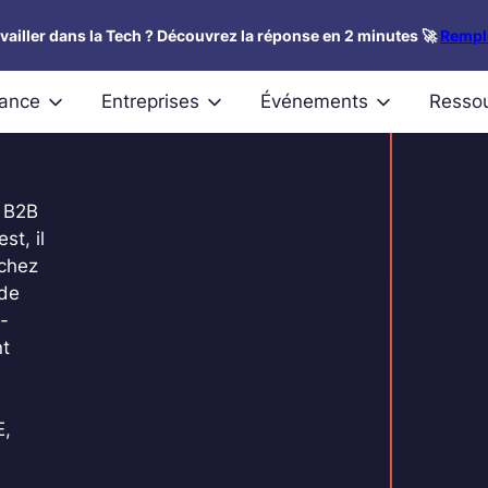
availler dans la Tech ? Découvrez la réponse en 2 minutes 🚀
Rempli
nance
Entreprises
Événements
Resso
e B2B
st, il
 chez
 de
o-
nt
E,