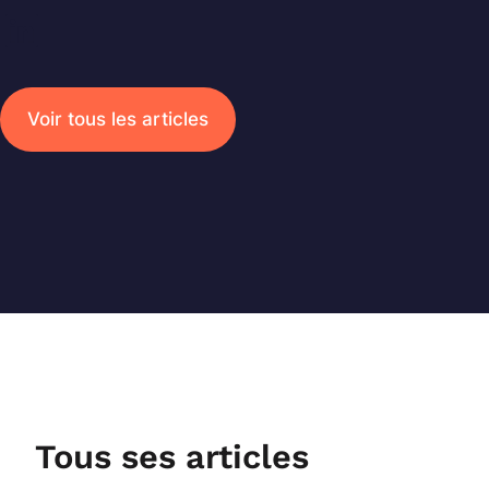
LinkedIn
Voir tous les articles
Recherche
Tous ses articles