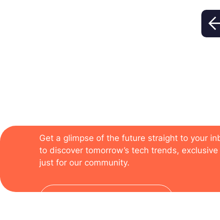
qualité. Mais au vu de l’augmentation
croissante des volumes […]
The newsletter of the
Get a glimpse of the future straight to your i
to discover tomorrow’s tech trends, exclusive 
just for our community.
Subscribe to the newsletter