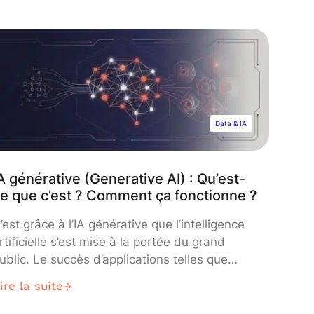
ur la compréhension et la génération de
angage naturel à grande échelle. Ces
odèles, comme GPT (Generative Pre-trained
ransformer) […]
Data & IA
A générative (Generative AI) : Qu’est-
e que c’est ? Comment ça fonctionne ?
’est grâce à l’IA générative que l’intelligence
rtificielle s’est mise à la portée du grand
ublic. Le succès d’applications telles que
hatGPT ou Midjourney a marqué l’ère de
ire la suite
ette intelligence artificielle en libre service…
’IA générative est une forme d’intelligence