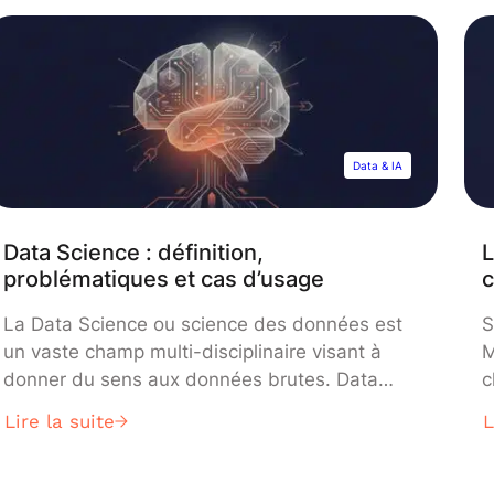
leurs architectures, ainsi que des méthodes et
a
divers exemples d’applications du Deep
p
Learning aujourd’hui. Démarrons sans plus
tarder notre Introduction au Deep […]
Data & IA
Data Science : définition,
L
problématiques et cas d’usage
c
La Data Science ou science des données est
S
un vaste champ multi-disciplinaire visant à
M
donner du sens aux données brutes. Data
c
Science : définition, champs d’applications et
a
Lire la suite
L
limites actuelles, découvrez tout ce que vous
c
devez savoir sur ce domaine complexe,
L
devenu un enjeu prioritaire dans les
e