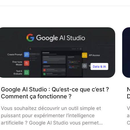
Data & IA
Google AI Studio : Qu’est-ce que c’est ?
N
Comment ça fonctionne ?
D
Vous souhaitez découvrir un outil simple et
V
puissant pour expérimenter l’intelligence
a
artificielle ? Google AI Studio vous permet
C