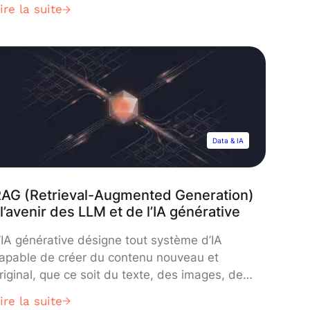
orrecteur d’orthographe a été capable de
ire la suite
étecter des erreurs de syntaxe que vous-
ême n’auriez pas repérées ? Comment votre
oteur de recherche réussit à deviner les
ots que vous étiez sur le point d’écrire dès
es premières […]
Data & IA
AG (Retrieval-Augmented Generation)
 l’avenir des LLM et de l’IA générative
’IA générative désigne tout système d’IA
apable de créer du contenu nouveau et
riginal, que ce soit du texte, des images, de
a musique, etc… Les LLM, d’autre part, sont
ire la suite
es types spécifiques d’IA générative focalisés