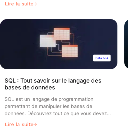
base de données relationnelle appliquée à une
Lire la suite
feuille de calcul. Les champs d’un tableau
Airtable sont similaires aux cellules d’une
feuille de calcul, mais ont des types bien
distincts. Il se positionne comme un […]
Data & IA
SQL : Tout savoir sur le langage des
bases de données
SQL est un langage de programmation
permettant de manipuler les bases de
données. Découvrez tout ce que vous devez
savoir à son sujet : fonctionnement, cas
Lire la suite
d’usage, méthodes d’apprentissage… SQL ou «