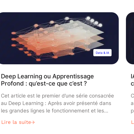
connaître, son calcul peut s’avérer plus ou
s
moins complexe. Heureusement, il existe
l
différents outils permettant de rendre vos
m
prédictions beaucoup plus fiables. C’est
T
notamment le […]
Data & IA
Deep Learning ou Apprentissage
I
Profond : qu’est-ce que c’est ?
c
Cet article est le premier d’une série consacrée
C
au Deep Learning : Après avoir présenté dans
a
les grandes lignes le fonctionnement et les
p
applications des réseaux de neurones, vous
C
Lire la suite
L
découvrirez plus en détails dans les articles
c
suivants les principaux types de réseaux et
L