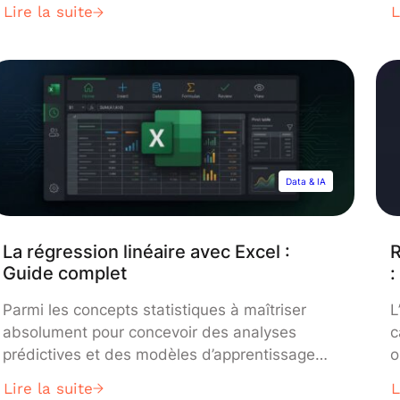
d’interagir avec les modèles Gemini sans
c
Lire la suite
L
aucune compétence en codage, tout en
d
ouvrant la porte à des usages avancés. Dans
m
ce guide, nous vous expliquons comment
m
utiliser Google AI Studio, ses principales
m
fonctionnalités, ses alternatives, et tout […]
l
Data & IA
La régression linéaire avec Excel :
R
Guide complet
:
Parmi les concepts statistiques à maîtriser
L
absolument pour concevoir des analyses
c
prédictives et des modèles d’apprentissage
o
automatique, il y a la régression linéaire. S’il
l
Lire la suite
L
s’agit d’une des bases mathématiques à
d