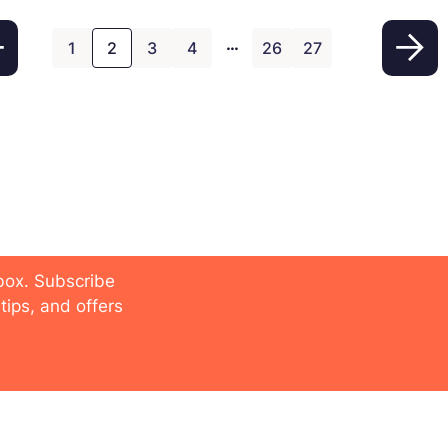
entreprises de toutes les industries. Qu’est-ce
o
…
que la Data […]
1
2
3
4
26
27
 future
nbox. Subscribe
tips, and offers