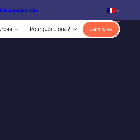
r le questionnaire
urces
Pourquoi Liora ?
Candidater