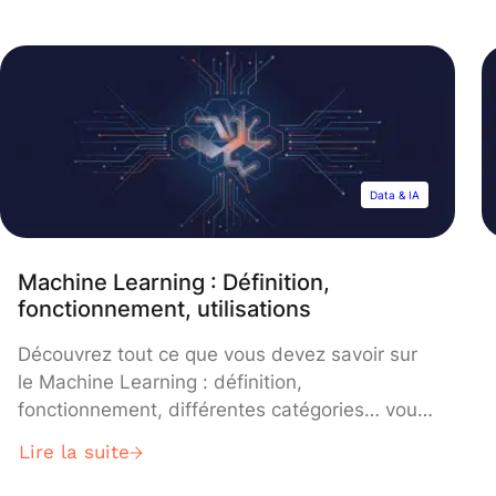
Structured Query Language » est un langage
de programmation permettant de manipuler
les données et les systèmes de bases de
données relationnelles. Ce langage permet […]
Data & IA
Machine Learning : Définition,
fonctionnement, utilisations
Découvrez tout ce que vous devez savoir sur
le Machine Learning : définition,
fonctionnement, différentes catégories… vous
saurez tout sur l’apprentissage automatique et
Lire la suite
son impact révolutionnaire dans tous les
domaines ! Le Machine Learning ou