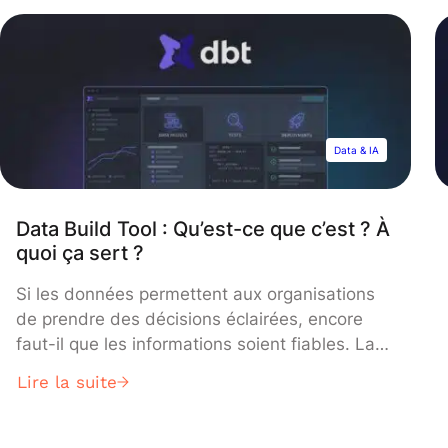
apprentissage automatique est un domaine
scientifique, et plus particulièrement une sous-
catégorie de l’intelligence artificielle. Elle
consiste à laisser des algorithmes découvrir
des […]
Data & IA
Data Build Tool : Qu’est-ce que c’est ? À
quoi ça sert ?
Si les données permettent aux organisations
de prendre des décisions éclairées, encore
faut-il que les informations soient fiables. La
phase de transformation est donc un enjeu de
Lire la suite
premier ordre pour les entreprises. Ces
dernières doivent alors préparer et nettoyer
les données disponibles pour en améliorer la