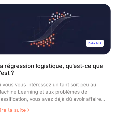
rtificielle (IA) à partir de laquelle n’importe qui
eut créer des contenus inédits de façon […]
Data & IA
a régression logistique, qu’est-ce que
’est ?
i vous vous intéressez un tant soit peu au
achine Learning et aux problèmes de
lassification, vous avez déjà dû avoir affaire
u modèle de régression logistique. Et pour
ire la suite
ause ! Il s’agit d’un des modèles de Machine
earning les plus simples et interprétables qui
xiste, prend des données à la fois continues