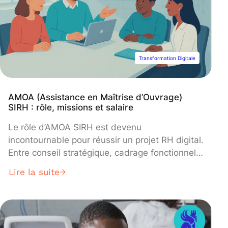
Transformation Digitale
AMOA (Assistance en Maîtrise d’Ouvrage)
SIRH : rôle, missions et salaire
Le rôle d’AMOA SIRH est devenu
incontournable pour réussir un projet RH digital.
Entre conseil stratégique, cadrage fonctionnel
et pilotage du changement, ce métier vous
Lire la suite
place au cœur de la transformation numérique
des ressources humaines. Découvrez ses
missions, ses compétences clés et les
opportunités de carrière qu’il offre.