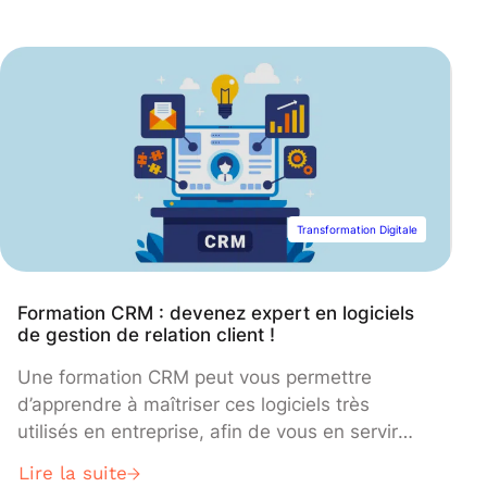
contrat de professionnalisation ou votre contrat
d’apprentissage. Un point positif ! Néanmoins,
certaines déclarations sont à ne pas négliger
pour des raisons légales, ou pour ne pas
passer à côté de certains avantages dédiés
aux alternants. Alors, auprès de quels
organismes faut-il se déclarer en alternance ?
Faut-il déclarer ses impôts en alternance ?
Réponses à vos questions dans cet article.
Transformation Digitale
Formation CRM : devenez expert en logiciels
de gestion de relation client !
Une formation CRM peut vous permettre
d’apprendre à maîtriser ces logiciels très
utilisés en entreprise, afin de vous en servir
dans votre métier ou même pour devenir
Lire la suite
consultant professionnel ! Découvrez tout ce