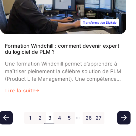
Transformation Digitale
Formation Windchill : comment devenir expert
du logiciel de PLM ?
Une formation Windchill permet d’apprendre à
maîtriser pleinement la célèbre solution de PLM
(Product Life Management). Une compétence
qui peut vous être très utile dans votre vie
Lire la suite
professionnelle ! Découvrez tout ce qu’il faut
savoir : avantages, compétences à acquérir,
critères de choix de l’organisme…
…
1
2
3
4
5
26
27