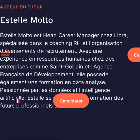
Aller
AUTEUR DU FUTUR
Particuliers
au
Estelle Molto
contenu
Alternance
Estelle Molto est Head Career Manager chez Liora,
Entreprises
spécialisée dans le coaching RH et l'organisation
d'événements de recrutement. Avec une
Événements
Ca
expérience en ressources humaines chez des
entreprises comme Saint-Gobain et l'Agence
Ressources
Française de Développement, elle possède
également une formation en data analyse.
Pourquoi Liora ?
Passionnée par les données et l'intelligence
artificielle, Estelle se consacre à la formation des
Français
Candidater
futurs professionnels de la data.
LinkedIn