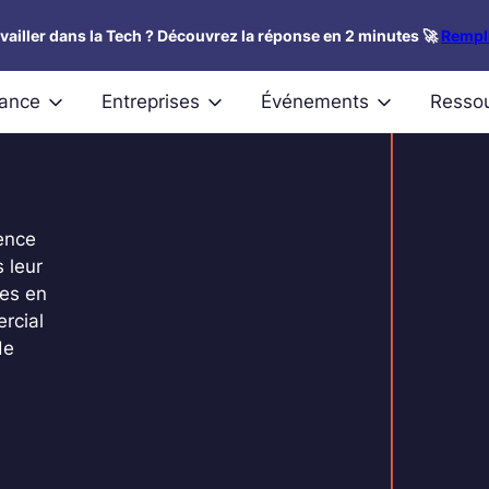
availler dans la Tech ? Découvrez la réponse en 2 minutes 🚀
Rempli
nance
Entreprises
Événements
Resso
ence
 leur
tes en
rcial
de