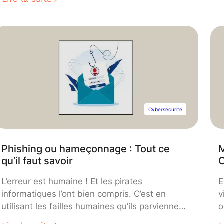
c
Internet : noms et coordonnées, données de
navigation, sans oublier les interactions sur les
réseaux sociaux ou les transactions en ligne.
Cybersécurité
Phishing ou hameçonnage : Tout ce
M
qu’il faut savoir
L’erreur est humaine ! Et les pirates
E
informatiques l’ont bien compris. C’est en
v
utilisant les failles humaines qu’ils parviennent,
o
la plupart du temps, à s’introduire dans les
r