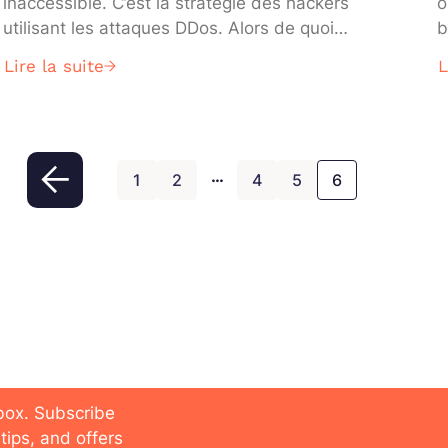
inaccessible. C’est la stratégie des hackers
o
utilisant les attaques DDos. Alors de quoi
b
s’agit-il ? Quelle est la tactique utilisée ?
t
Lire la suite
L
Comment identifier cette menace ? Et surtout,
s
comment s’en prémunir ? DataScientest
e
répond à vos questions.
c
p
…
1
2
4
5
6
 future
nbox. Subscribe
tips, and offers