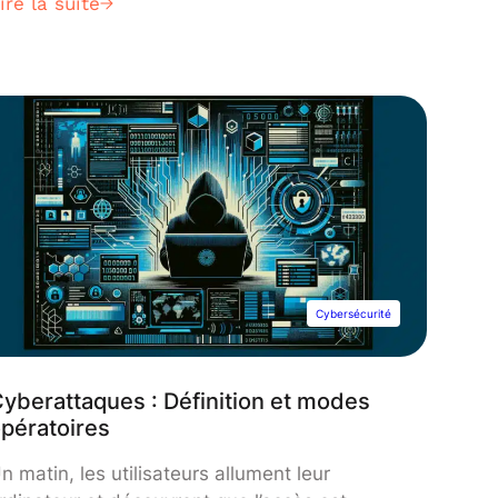
ire la suite
ctivité, les pirates informatiques diffusent
eurs logiciels malveillants. Et à mesure que les
vancées technologiques évoluent, les
yberattaques se développent. DataScientest
ous propose un guide complet sur les
alwares.
Cybersécurité
yberattaques : Définition et modes
pératoires
n matin, les utilisateurs allument leur