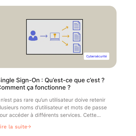
Cybersécurité
ingle Sign-On : Qu’est-ce que c’est ?
Comment ça fonctionne ?
l n’est pas rare qu’un utilisateur doive retenir
lusieurs noms d’utilisateur et mots de passe
our accéder à différents services. Cette
ituation crée un phénomène où la gestion
ire la suite
uotidienne des identifiants devient une