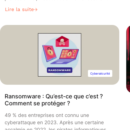
de savoir que n’importe qui ne pourra accéder
Lire la suite
à certains documents que nous avons créés
ou partagés. Et la science qui assure cette
protection est la cryptographie.
Cybersécurité
Ransomware : Qu’est-ce que c’est ?
Comment se protéger ?
49 % des entreprises ont connu une
cyberattaque en 2023. Après une certaine
accalmie en 2022, les pirates informatiques