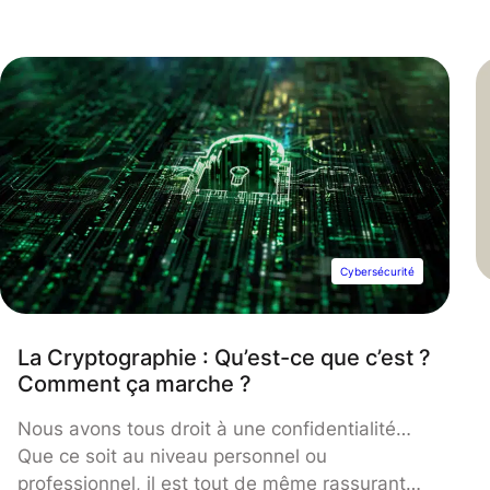
développeurs et les organisations à renforcer
la sécurité de leurs applications. L’intégralité
du contenu de l’OWASP est disponible
gratuitement et facilement sur son site
Internet, permettant à chacun d’améliorer la
sécurité de ses applications web.
Cybersécurité
La Cryptographie : Qu’est-ce que c’est ?
Comment ça marche ?
Nous avons tous droit à une confidentialité…
Que ce soit au niveau personnel ou
professionnel, il est tout de même rassurant