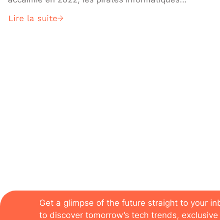
reviennent en force. Leur arme favorite ? Les
Lire la suite
ransomwares. En bloquant le système
informatique des organisations, ils disposent
des bons leviers pour demander une rançon.
D’où la nécessité grandissante de s’en
prémunir.
The newsletter of the
Get a glimpse of the future straight to your i
to discover tomorrow’s tech trends, exclusive 