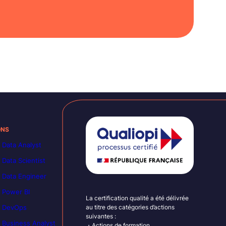
ONS
 Data Analyst
 Data Scientist
 Data Engineer
 Power BI
La certification qualité a été délivrée
n DevOps
au titre des catégories d’actions
suivantes :
 Business Analyst
・Actions de formation