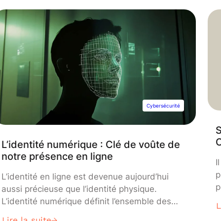
Cybersécurité
S
L’identité numérique : Clé de voûte de
notre présence en ligne
I
p
L’identité en ligne est devenue aujourd’hui
p
aussi précieuse que l’identité physique.
s
L’identité numérique définit l’ensemble des
L
q
actions qui définissent les individus sur
Lire la suite