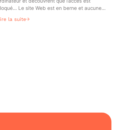
rdinateur et découvrent que l’accès est
loqué… Le site Web est en berne et aucune
ransaction ne peut être enregistrée. Ce
ire la suite
cénario catastrophe, de nombreuses
ntreprises l’ont vécu. En quoi consistent les
yberattaques et comment faire de son mieux
our les éviter ?