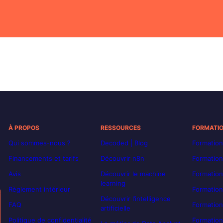
À PROPOS
RESSOURCES
FORMATI
Qui sommes-nous ?
Decoded | Blog
Formation
Financements et tarifs
Découvrir n8n
Formation
Avis
Découvrir le machine
Formation
learning
Règlement intérieur
Formation
Découvrir l’intelligence
FAQ
Formatio
artificielle
Politique de confidentialité
Formation