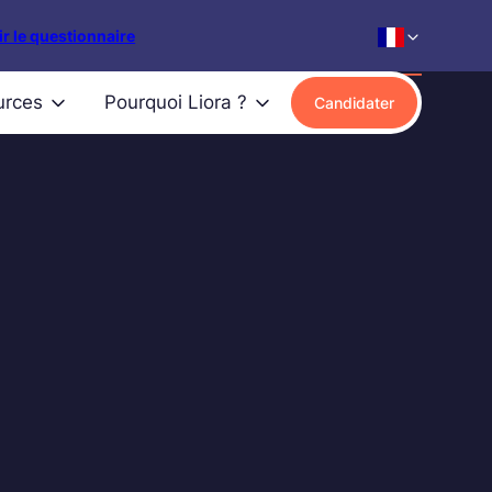
r le questionnaire
urces
Pourquoi Liora ?
Candidater