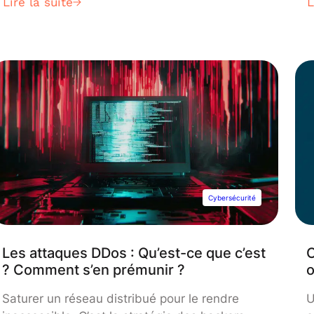
Lire la suite
L
systèmes d’information (même les plus
a
sécurisés). Leur arme secrète : le phishing.
l
Alors de quoi s’agit-il ? Et surtout, comment
a
s’en prémunir ? Découvrez les réponses.
c
v
m
Cybersécurité
Les attaques DDos : Qu’est-ce que c’est
C
? Comment s’en prémunir ?
o
Saturer un réseau distribué pour le rendre
U