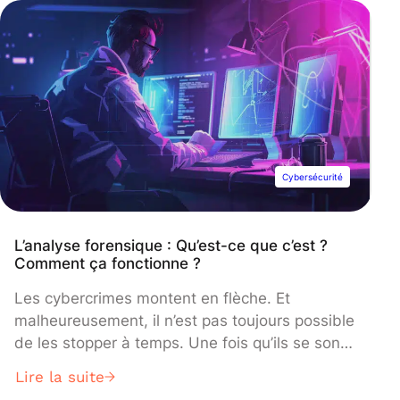
des maliciels… En comprenant les mécanismes
de ces attaques et en adoptant des mesures
de prévention adéquates, il est possible de
protéger efficacement son infrastructure.
Cybersécurité
L’analyse forensique : Qu’est-ce que c’est ?
Comment ça fonctionne ?
Les cybercrimes montent en flèche. Et
malheureusement, il n’est pas toujours possible
de les stopper à temps. Une fois qu’ils se sont
produits, mieux vaut comprendre les actions
Lire la suite
effectuées pour identifier les failles, voire pour