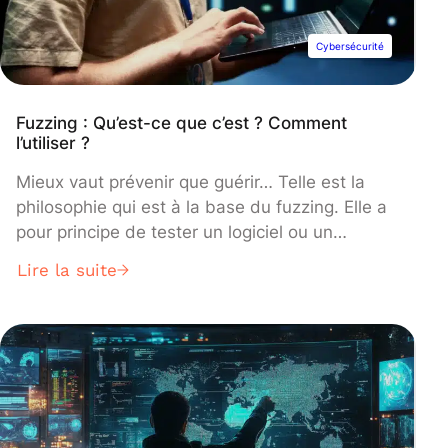
Cybersécurité
Fuzzing : Qu’est-ce que c’est ? Comment
l’utiliser ?
Mieux vaut prévenir que guérir… Telle est la
philosophie qui est à la base du fuzzing. Elle a
pour principe de tester un logiciel ou un
système sous les angles les plus divers, les
Lire la suite
plus imprévisibles et tenter ainsi de repérer des
failles potentielles avant qu’elles ne puissent
être exploitées de manière nuisible.