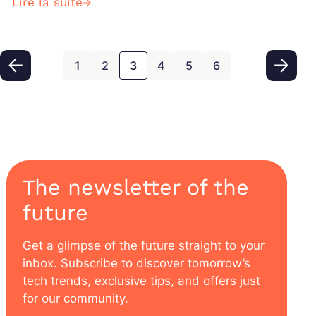
Lire la suite
cyber.</strong>
1
2
3
4
5
6
The newsletter of the
future
Get a glimpse of the future straight to your
inbox. Subscribe to discover tomorrow’s
tech trends, exclusive tips, and offers just
for our community.