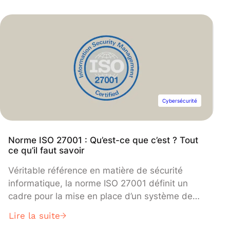
engager une procédure judiciaire. C’est là que
l’analyse forensique entre en jeu. Alors de quoi
s’agit-il ? Pourquoi mener une telle investigation
? Et surtout comment ? DataScientest répond à
vos questions.
Cybersécurité
Norme ISO 27001 : Qu’est-ce que c’est ? Tout
ce qu’il faut savoir
Véritable référence en matière de sécurité
informatique, la norme ISO 27001 définit un
cadre pour la mise en place d’un système de
management de la sécurité de l’information.
Lire la suite
Quelles sont les exigences de la norme ?