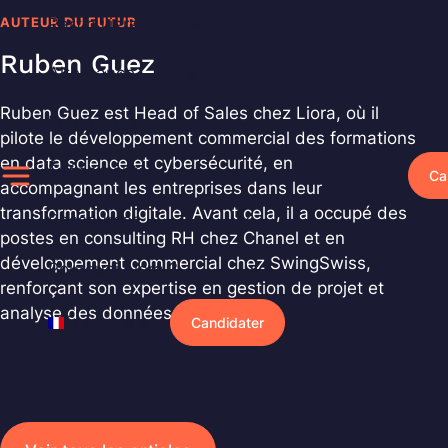
Aller
AUTEUR DU FUTUR
Particuliers
au
Ruben Guez
contenu
Alternance
Ruben Guez est Head of Sales chez Liora, où il
Entreprises
pilote le développement commercial des formations
en data science et cybersécurité, en
Événements
Ca
accompagnant les entreprises dans leur
transformation digitale. Avant cela, il a occupé des
Ressources
postes en consulting RH chez Chanel et en
développement commercial chez SwingSwiss,
Pourquoi Liora ?
renforçant son expertise en gestion de projet et
analyse des données.
Français
Candidater
LinkedIn