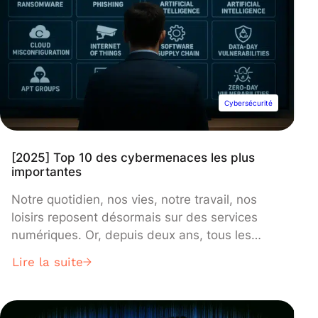
Cybersécurité
[2025] Top 10 des cybermenaces les plus
importantes
Notre quotidien, nos vies, notre travail, nos
loisirs reposent désormais sur des services
numériques. Or, depuis deux ans, tous les
grands rapports (Verizon, ENISA, CrowdStrike,
Lire la suite
Unit 42…) décrivent la même tendance : les
attaques montent en nombre, en puissance et
en professionnalisme.