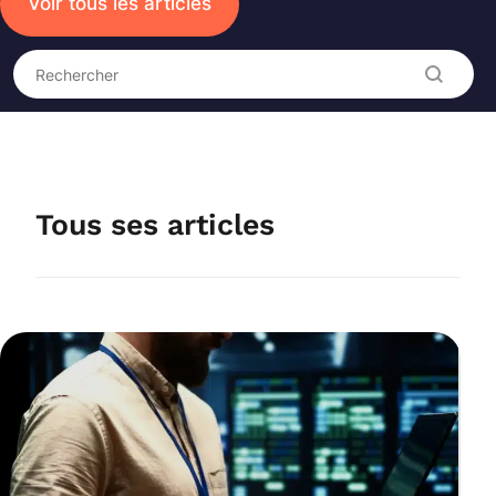
Voir tous les articles
Recherche
Rechercher
Tous ses articles