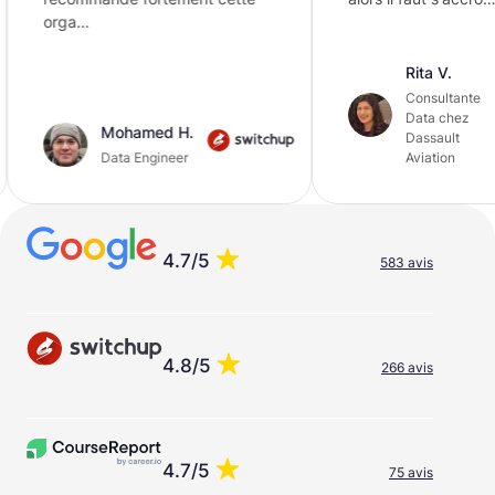
…
Rita V.
Consultante
Data chez
Mohamed H.
Dassault
Data Engineer
Aviation
4.7/5
583 avis
4.8/5
266 avis
4.7/5
75 avis