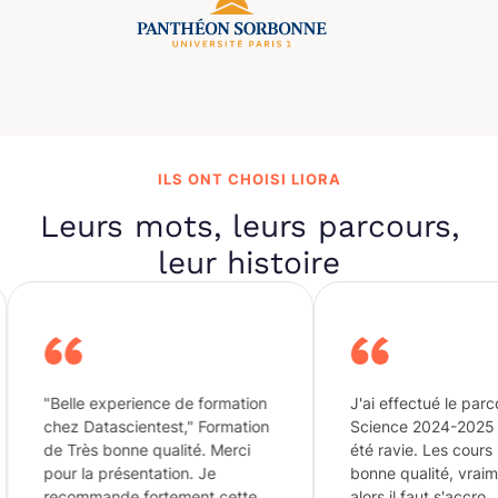
ILS ONT CHOISI LIORA
Leurs mots, leurs parcours,
leur histoire
e experience de formation
J'ai effectué le parcours Data
Datascientest," Formation
Science 2024-2025 et j'en ai
ès bonne qualité. Merci
été ravie. Les cours sont de très
la présentation. Je
bonne qualité, vraiment dense
mande fortement cette
alors il faut s'accro…