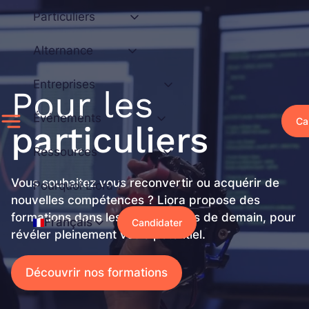
Aller
Particuliers
au
contenu
Alternance
Entreprises
Pour les
Événements
Ca
particuliers
Ressources
Vous souhaitez vous reconvertir ou acquérir de
Pourquoi Liora ?
nouvelles compétences ? Liora propose des
formations dans les secteurs clés de demain, pour
Français
Candidater
révéler pleinement votre potentiel.
Découvrir nos formations